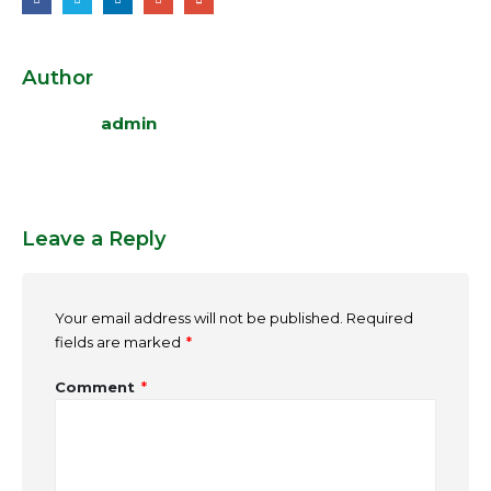
Author
admin
Leave a Reply
Your email address will not be published.
Required
fields are marked
*
Comment
*