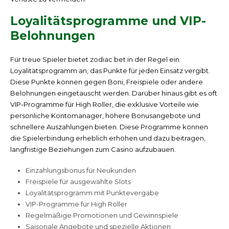
Loyalitätsprogramme und VIP-
Belohnungen
Für treue Spieler bietet zodiac bet in der Regel ein
Loyalitätsprogramm an, das Punkte für jeden Einsatz vergibt.
Diese Punkte können gegen Boni, Freispiele oder andere
Belohnungen eingetauscht werden. Darüber hinaus gibt es oft
VIP-Programme für High Roller, die exklusive Vorteile wie
persönliche Kontomanager, höhere Bonusangebote und
schnellere Auszahlungen bieten. Diese Programme können
die Spielerbindung erheblich erhöhen und dazu beitragen,
langfristige Beziehungen zum Casino aufzubauen.
Einzahlungsbonus für Neukunden
Freispiele für ausgewählte Slots
Loyalitätsprogramm mit Punktevergabe
VIP-Programme für High Roller
Regelmäßige Promotionen und Gewinnspiele
Saisonale Angebote und spezielle Aktionen