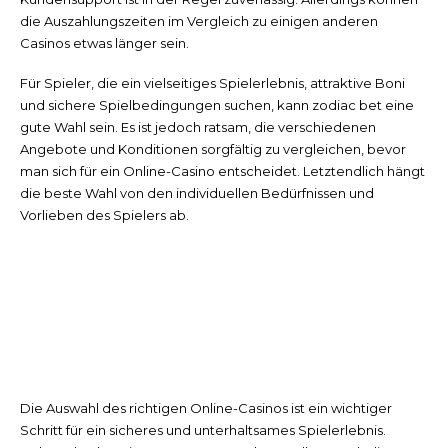
die Auszahlungszeiten im Vergleich zu einigen anderen
Casinos etwas länger sein.
Für Spieler, die ein vielseitiges Spielerlebnis, attraktive Boni
und sichere Spielbedingungen suchen, kann zodiac bet eine
gute Wahl sein. Es ist jedoch ratsam, die verschiedenen
Angebote und Konditionen sorgfältig zu vergleichen, bevor
man sich für ein Online-Casino entscheidet. Letztendlich hängt
die beste Wahl von den individuellen Bedürfnissen und
Vorlieben des Spielers ab.
Weiterführende
Überlegungen zu zodiac
bet und Online-Casinos
Die Auswahl des richtigen Online-Casinos ist ein wichtiger
Schritt für ein sicheres und unterhaltsames Spielerlebnis.