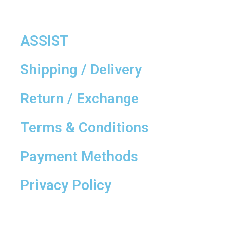
ASSIST
Shipping / Delivery
Return / Exchange
Terms & Conditions
Payment Methods
Privacy Policy