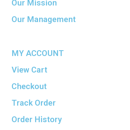
Our Mission
Our Management
MY ACCOUNT
View Cart
Checkout
Track Order
Order History