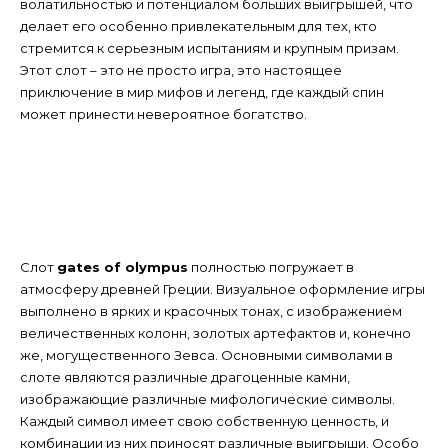
волатильностью и потенциалом больших выигрышей, что
делает его особенно привлекательным для тех, кто
стремится к серьезным испытаниям и крупным призам.
Этот слот – это не просто игра, это настоящее
приключение в мир мифов и легенд, где каждый спин
может принести невероятное богатство.
Мифологическая основа и
символика слота
Слот
gates of olympus
полностью погружает в
атмосферу древней Греции. Визуальное оформление игры
выполнено в ярких и красочных тонах, с изображением
величественных колонн, золотых артефактов и, конечно
же, могущественного Зевса. Основными символами в
слоте являются различные драгоценные камни,
изображающие различные мифологические символы.
Каждый символ имеет свою собственную ценность, и
комбинации из них приносят различные выигрыши. Особо