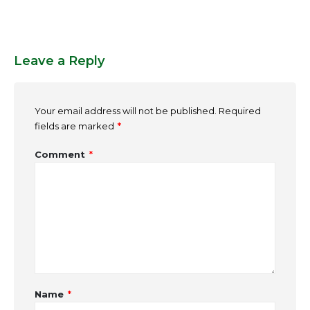
Leave a Reply
Your email address will not be published.
Required
fields are marked
*
Comment
*
Name
*