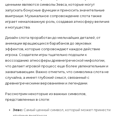
ценными являются символы Зевса, которые могут
запускать бонусные функции и приносить значительные
выигрыши. Музыкальное сопровождение слота также
играет немаловажную роль, создавая атмосферу величия
и могущества.
Дизайн слота проработан до мельчайших деталей, от
анимации вращающихся барабанов до звуковых
эффектов, которые сопровождают каждое действие
игрока. Создатели игры тщательно подошли к
воссозданию атмосферы древнегреческой мифологии,
что делает игровой процесс еще более увлекательным и
захватывающим. Важно отметить, что символика слота не
случайна, а имеет глубокий смысл, связанный с
древнегреческими верованиями и легендами.
Рассмотрим некоторые из важных символов,
представленных в слоте:
Зевс:
Самый ценный символ, который может принести
крупные выигрыши.