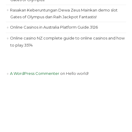
Rasakan Keberuntungan Dewa Zeus Mainkan demo slot
Gates of Olympus dan Raih Jackpot Fantastis!
Online Casinos in Australia Platform Guide.3126
Online casino NZ complete guide to online casinos and how
to play.3574
RECENT COMMENTS
A WordPress Commenter
on
Hello world!