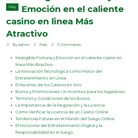
Emoción en el caliente
May
casino en linea Más
Atractivo
By
admin
Post
0 Comments
Intangible Fortuna y Emoción en el caliente casino en
linea Más Atractivo
La Innovación Tecnológica como Motor del
Entretenimiento en Línea
El Ascenso de los Casinos en Vivo
Bonos y Promociones: Un Incentivo para los Jugadores
Términos y Condiciones de los Bonos
La Importancia de la Regulación y la Licencia
Cómo Verificar la Licencia de un Casino Online
Tendencias Futuras en el Mundo del Juego Online
El Horizonte del Entretenimiento Digital y la
Responsabilidad en el Juego