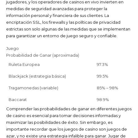
jugadores, y los operadores de casinos en vivo invierten en
medidas de seguridad avanzadas para proteger la
información personal y financiera de sus clientes. La
encriptación SSL, los firewalls y las políticas de privacidad
estrictas son solo algunas de las medidas que se implementan
para garantizar un entorno de juego seguro y confiable.
Juego
Probabilidad de Ganar (aproximada)
Ruleta Europea
97.3%
Blackjack (estrategia básica)
99.5%
Tragamonedas (variable)
85% – 98%
Baccarat
98.9%
Comprender las probabilidades de ganar en diferentes juegos
de casino es esencial para tomar decisiones informadas y
maximizar las posibilidades de éxito. Sin embargo, es
importante recordar que los juegos de casino son juegos de
azar, y no existe una estrategia infalible para ganar. Jugar de