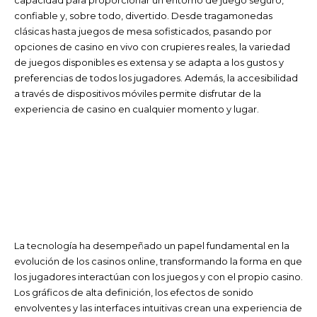
capacidad para proporcionar un entorno de juego seguro,
confiable y, sobre todo, divertido. Desde tragamonedas
clásicas hasta juegos de mesa sofisticados, pasando por
opciones de casino en vivo con crupieres reales, la variedad
de juegos disponibles es extensa y se adapta a los gustos y
preferencias de todos los jugadores. Además, la accesibilidad
a través de dispositivos móviles permite disfrutar de la
experiencia de casino en cualquier momento y lugar.
La Innovación Tecnológica
como Motor del
Entretenimiento en Línea
La tecnología ha desempeñado un papel fundamental en la
evolución de los casinos online, transformando la forma en que
los jugadores interactúan con los juegos y con el propio casino.
Los gráficos de alta definición, los efectos de sonido
envolventes y las interfaces intuitivas crean una experiencia de