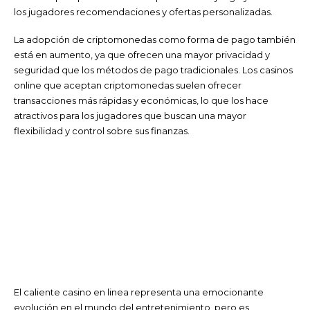
los jugadores recomendaciones y ofertas personalizadas.
La adopción de criptomonedas como forma de pago también
está en aumento, ya que ofrecen una mayor privacidad y
seguridad que los métodos de pago tradicionales. Los casinos
online que aceptan criptomonedas suelen ofrecer
transacciones más rápidas y económicas, lo que los hace
atractivos para los jugadores que buscan una mayor
flexibilidad y control sobre sus finanzas.
El Horizonte del
Entretenimiento Digital y la
Responsabilidad en el
Juego
El caliente casino en linea representa una emocionante
evolución en el mundo del entretenimiento, pero es