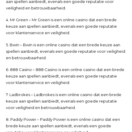
aan spellen aanbiedt, evenals een goede reputatie voor
veiligheid en betrouwbaarheid.
4. Mr Green – Mr Green is een online casino dat een brede
keuze aan spellen aanbiedt, evenals een goede reputatie
voor klantenservice en veiligheid.
5. Bwin – Bwin is een online casino dat een brede keuze aan
spellen aanbiedt, evenals een goede reputatie voor veiligheid
en betrouwbaarheid.
6. 888 Casino – 888 Casino is een online casino dat een brede
keuze aan spellen aanbiedt, evenals een goede reputatie
voor klantenservice en veiligheid.
7. Ladbrokes – Ladbrokes is een online casino dat een brede
keuze aan spellen aanbiedt, evenals een goede reputatie
voor veiligheid en betrouwbaarheid.
8. Paddy Power – Paddy Power is een online casino dat een
brede keuze aan spellen aanbiedt, evenals een goede