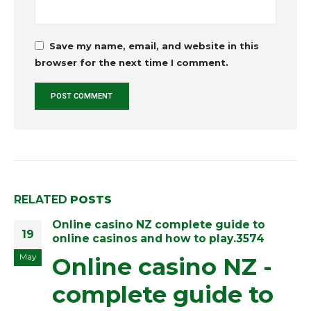
Save my name, email, and website in this
browser for the next time I comment.
RELATED
POSTS
Online casino NZ complete guide to
19
online casinos and how to play.3574
May
Online casino NZ -
complete guide to