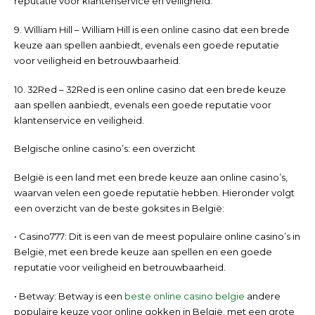
reputatie voor klantenservice en veiligheid.
9. William Hill – William Hill is een online casino dat een brede
keuze aan spellen aanbiedt, evenals een goede reputatie
voor veiligheid en betrouwbaarheid.
10. 32Red – 32Red is een online casino dat een brede keuze
aan spellen aanbiedt, evenals een goede reputatie voor
klantenservice en veiligheid.
Belgische online casino’s: een overzicht
België is een land met een brede keuze aan online casino’s,
waarvan velen een goede reputatie hebben. Hieronder volgt
een overzicht van de beste goksites in België:
• Casino777: Dit is een van de meest populaire online casino’s in
België, met een brede keuze aan spellen en een goede
reputatie voor veiligheid en betrouwbaarheid.
• Betway: Betway is een
beste online casino belgie
andere
populaire keuze voor online gokken in België, met een grote